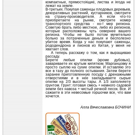
компактные, прямостоящие, листва и ягода не
лежат на земле.
В-третьих. Покупая саженцы плодовых деревьев,
декоративных растений, кустарников, смотрите
на страну-производителя. А если что-то
приобретаете на рынке, смотрите номер
транспортного средства - но-! мер региона.
Советую брать либо местное, либо из регионов,
которые расположены чуть севернее вашего
региона. Чтобы не было потом мучительно
больно за потраченные деньги и бесполезно
убитое время. Когда у нас покупают саженцы,
рододендрона и пионов из Китая, у меня не
хватает слов.
А теперь расскажу о том, как я выращиваю
рассаду.
Берете любые опилки (кроме дубовых),
завариваете их крутым кипятком. Марганцовку я
просто сыплю на сухие опилки. И оставляю это
все в тазу до полного остывания. Затем берете
заранее приготовленную посуду с дренажными
отверстиями и в нее закладываете сырые
опилки на 2/3 высоты тары. А 1/3 заполняете
грунтом. Грунт: готовая смесь + немного садовой
земли без навоза + чистый речной песок. Все. И
сажаете в эти невесомые горшочки все, что вам
хочется.
Алла Вячеславовна БОЧИНИ