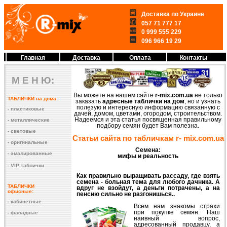
Доставка по Украине
057 71 777 17
0 999 555 229
096 966 19 29
Главная
Доставка
Оплата
Контакты
М Е Н Ю:
Вы можете на нашем сайте
r-mix.com.ua
не только
ТАБЛИЧКИ на дома:
заказать
адресные таблички на дом
, но и узнать
полезую и интересную информацию связанную с
- пластиковые
дачей, домом, цветами, огородом, строительством.
Надеемся и эта статья посвященная правильному
- металлические
подбору семян будет Вам полезна.
- световые
Статьи сайта по табличкам
r- mix.com.ua
- оригинальные
Семена:
- эмалированные
мифы и реальность
- VIP таблички
Как правильно выращивать рассаду, где взять
семена - больная тема для любого дачника. А
ТАБЛИЧКИ
вдруг не взойдут, а деньги потрачены, а на
офисные:
пенсию сильно не разгонишься..
- кабинетные
Всем нам знакомы страхи
при покупке семян. Наш
- фасадные
наивный вопрос,
адресованный продавцу, а