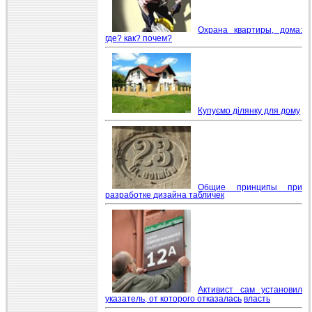
Охрана квартиры, дома:
где? как? почем?
Купуємо ділянку для дому
Общие принципы при
разработке дизайна табличек
Активист сам установил
указатель, от которого отказалась
власть