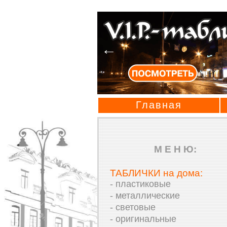
Главная
М Е Н Ю:
ТАБЛИЧКИ на дома:
- пластиковые
- металлические
- световые
- оригинальные