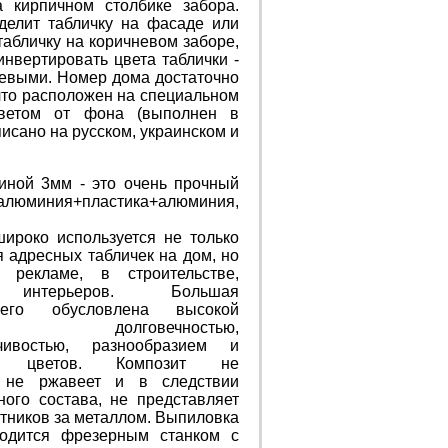
 кирпичном столбике забора.
делит табличку на фасаде или
табличку на коричневом заборе,
инвертировать цвета таблички -
жевыми. Номер дома достаточно
что расположен на специальном
цветом от фона (выполнен в
исано на русском, украинском и
ной 3мм - это очень прочный
- алюминия+пластика+алюминия,
ироко используется не только
я адресных табличек на дом, но
рекламе, в строительстве,
 интерьеров. Большая
 его обусловлена высокой
ю, долговечностью,
йчивостью, разнообразием и
ью цветов. Композит не
, не ржавеет и в следствии
ного состава, не представляет
отников за металлом. Выпиловка
водится фрезерным станком с