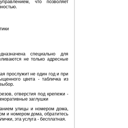
управлением, что позволяет
чностью.
тики
едназначена специально для
вливаются не только адресные
ая прослужит не один год и при
ыщенного цвета - табличка из
 выбор.
езов, отверстия под крепежи -
декоративные заглушки
званием улицы и номером дома,
ом и номером дома, обратитесь
ички, эта услуга - бесплатная.