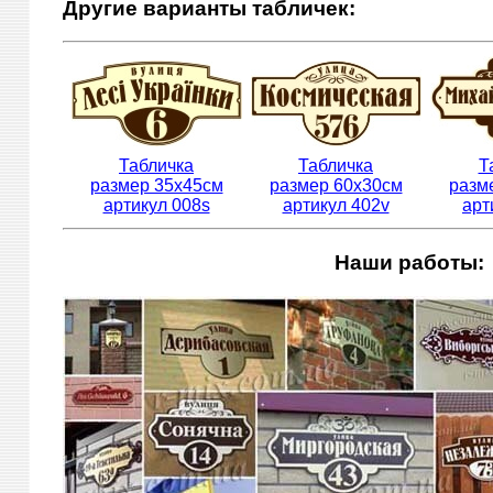
Другие варианты табличек:
Табличка
Табличка
Т
размер 35х45см
размер 60х30см
разм
артикул 008s
артикул 402v
арт
Наши работы: