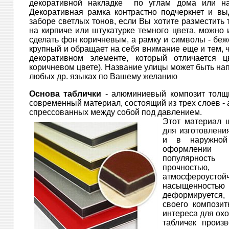
декоративной накладке по углам дома или на
Декоративная рамка контрастно подчеркнет и вы
заборе светлых тонов, если Вы хотите разместить 
на кирпиче или штукатурке темного цвета, можно 
сделать фон коричневым, а рамку и символы - бе
крупный и обращает на себя внимание еще и тем, 
декоративном элементе, который отличается 
коричневом цвете). Название улицы может быть нап
любых др. языках по Вашему желанию
Основа таблички
- алюминиевый композит толщи
современный материал, состоящий из трех слоев 
спрессованных между собой под давлением.
Этот материал ш
для изготовлени
и в наружной 
оформлении
популярность
прочность
атмосфероусто
насыщенност
деформируется
своего композит
интереса для ох
табличек произ