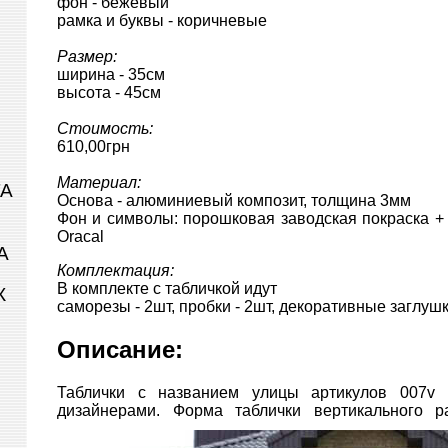
фон - бежевый
рамка и буквы - коричневые
Размер:
ширина - 35см
высота - 45см
Стоимость:
610,00грн
Материал:
ТА
Основа - алюминиевый композит, толщина 3мм
Фон и символы: порошковая заводская покраска +
Oracal
А
Комплектация:
В комплекте с табличкой идут
К
саморезы - 2шт, пробки - 2шт, декоративные заглушк
Описание:
Таблички с названием улицы артикулов 007v
дизайнерами.
Форма таблички вертикального ра