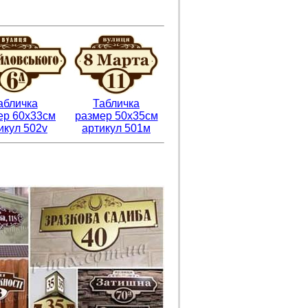
абличка
Табличка
ер 60х33см
размер 50х35см
икул 502v
артикул 501м