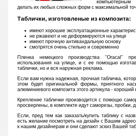
компьютерным 
делать их любых сложных форм с максимальной то
Таблички, изготовленые из композита:
имеют хорошие эксплуатационные характерис
не ржавеют и не деформируются на улице
имеют прочную антивандальную основу
смотрятся очень стильно и современно
Пленка немецкого производства "Oracal" пр
использования на улице, и с ее помощью изгота
таблички, но и вся наружная реклама.
Если вам нужна надежная, прочная табличка, котор
этом будет оригинальной формы, приятного нас
алюминиевого композита этого артикула - хороший
Крепление таблички производится с помощю самор
просверлены, в комплекте идут саморезы, пробки, 
Если, пред тем как заказать/купить таблику с на
есть желание посмотреть на дизайн с Вашим адрес
к нашим дизайнерам и они сделают эскиз Вашей табл