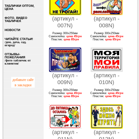
ТАБЛИЧКИ ОПТОМ,
ЦЕНА
(артикул -
(артикул -
ФОТО, ВИДЕО
ТАБЛИЧЕК
007
N
)
008
N
)
НОВОСТИ
Размер 300х250мм
Размер 300х250мм
Самоклейка:
цена 45грн
Самоклейка:
цена 45грн
ЧИТАЙТЕ СТАТЬИ!
Пластик:
цена 85грн
Пластик:
цена 85грн
/дом, дача, сад,
огород/
ОТЗЫВЫ-
ПОЖЕЛАНИЯ
/фото табличек от
клиентов/
(артикул -
(артикул -
добавьте сайт
009
N
)
010
N
)
в закладки
Размер 300х250мм
Размер 300х250мм
Самоклейка:
цена 45грн
Самоклейка:
цена 45грн
Пластик:
цена 85грн
Пластик:
цена 85грн
(артикул -
(артикул -
011
N
)
012N)