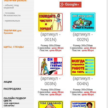
ТАБЛИЧКИ разные:
Google+
- объект под
охраной
- техника
безопасности
- прикольные
ТАБЛИЧКИ для
(артикул -
(артикул -
Храмов
001
N
)
002
N
)
Размер 300х250мм
Размер 300х250мм
ЩИТЫ, СТЕНДЫ
Самоклейка:
цена 45грн
Самоклейка:
цена 45грн
Пластик:
цена 85грн
Пластик:
цена 85грн
(артикул -
(артикул -
АКЦИИ
003
N
)
004
N
)
РАСПРОДАЖА
Размер 300х250мм
Размер 300х250мм
Самоклейка:
цена 45грн
Самоклейка:
цена 45грн
Пластик:
цена 85грн
Пластик:
цена 85грн
ОН-ЛАЙН ПОДБОР
ЦВЕТА
/для адресных
табличек/