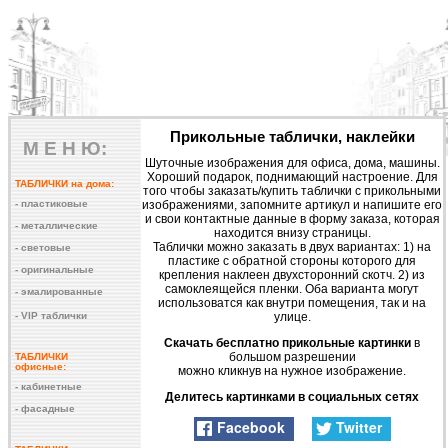
Доставка по Украине
057 71 777 17
0 999 555 229
096 966 19 29
Главная
Доставка
Оплата
Контакты
Прикольные таблички, наклейки
М Е Н Ю:
Шуточные изображения для офиса, дома, машины.
Хороший подарок, поднимающий настроение. Для
ТАБЛИЧКИ на дома:
того чтобы заказать/купить таблички с прикольными
изображениями, запомните артикул и напишите его
- пластиковые
и свои контактные данные в форму заказа, которая
- металлические
находится внизу страницы.
Таблички можно заказать в двух вариантах: 1) на
- световые
пластике с обратной стороны которого для
- оригинальные
крепления наклеен двухсторонний скотч. 2) из
самоклеящейся пленки. Оба варианта могут
- эмалированные
использоватся как внутри помещения, так и на
улице.
- VIP таблички
Скачать бесплатно прикольные картинки
в
большом разрешении
ТАБЛИЧКИ
офисные:
можно кликнув на нужное изображение.
- кабинетные
Делитесь картинками в социальных сетях
- фасадные
Facebook
Twitter