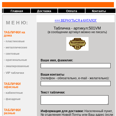
Главная
Доставка
Оплата
Контакты
<<<
ВЕРНУТЬСЯ в КАТАЛОГ
М Е Н Ю:
Табличка - артикул:501VM
(в сообщении артикул можно не писать)
ТАБЛИЧКИ на
дома
- пластиковые
- металлические
- световые
- оригинальные
Ваше имя, фамилия:
- эмалированные
- VIP таблички
Ваши контакты
(телефон - обязательно, e-mail - желательно):
ТАБЛИЧКИ
офисные
Текст таблички:
- кабинетные
- фасадные
ТАБЛИЧКИ
Информация для доставки:
Населенный пункт,
разные
№ отделения Новой Почты или Ваш адрес (если