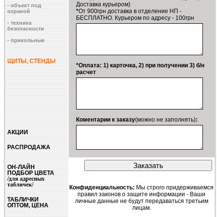
Доставка курьером)
- объект под
*
От 900грн доставка в отделение НП -
охраной
БЕСПЛАТНО. Курьером по адресу - 100грн
- техника
безопасности
- прикольные
ЩИТЫ, СТЕНДЫ
*Оплата: 1) карточка, 2) при получении 3) б/н
расчет
Коментарии к заказу
(можно не заполнять)
:
АКЦИИ
РАСПРОДАЖА
ОН-ЛАЙН
ПОДБОР ЦВЕТА
/для адресных
табличек/
Конфиденциальность:
Мы строго придерживаемся
правил законов о защите информации - Ваши
ТАБЛИЧКИ
личные данные не будут передаваться третьим
ОПТОМ, ЦЕНА
лицам.