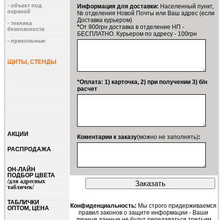
- объект под
Информация для доставки:
Населенный пункт,
охраной
№ отделения Новой Почты или Ваш адрес (если
Доставка курьером)
- техника
*
От 900грн доставка в отделение НП -
безопасности
БЕСПЛАТНО. Курьером по адресу - 100грн
- прикольные
ЩИТЫ, СТЕНДЫ
*Оплата: 1) карточка, 2) при получении 3) б/н
расчет
АКЦИИ
Коментарии к заказу
(можно не заполнять)
:
РАСПРОДАЖА
ОН-ЛАЙН
ПОДБОР ЦВЕТА
/для адресных
табличек/
ТАБЛИЧКИ
Конфиденциальность:
Мы строго придерживаемся
ОПТОМ, ЦЕНА
правил законов о защите информации - Ваши
личные данные не будут передаваться третьим