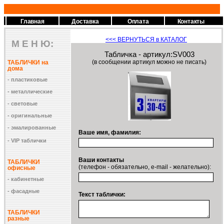
Главная
Доставка
Оплата
Контакты
<<<
ВЕРНУТЬСЯ в КАТАЛОГ
М Е Н Ю:
Табличка - артикул:SV003
(в сообщении артикул можно не писать)
ТАБЛИЧКИ на
дома
- пластиковые
- металлические
- световые
- оригинальные
- эмалированные
Ваше имя, фамилия:
- VIP таблички
Ваши контакты
ТАБЛИЧКИ
(телефон - обязательно, e-mail - желательно):
офисные
- кабинетные
- фасадные
Текст таблички:
ТАБЛИЧКИ
разные