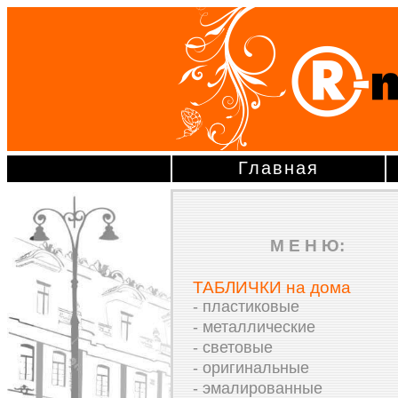
Главная
М Е Н Ю:
ТАБЛИЧКИ на дома
- пластиковые
- металлические
- световые
- оригинальные
- эмалированные