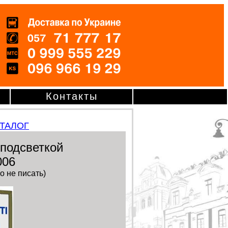
Контакты
АТАЛОГ
 подсветкой
006
о не писать)