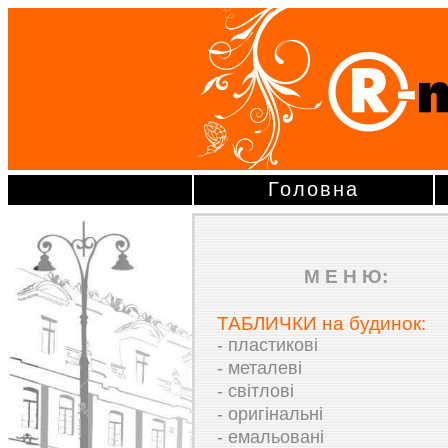
Головна
М Е Н Ю:
ТАБЛИЧКИ на будинок:
- пластикові
- металеві
- світлові
- оригінальні
- емальовані