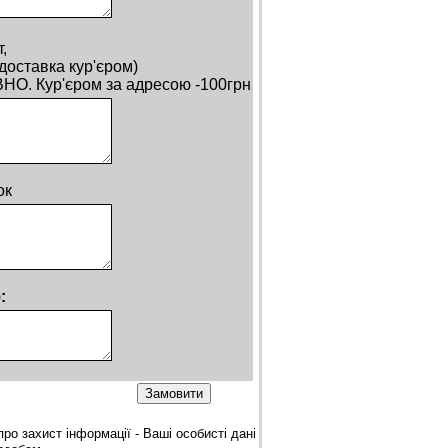
,
оставка кур'єром)
НО. Кур'єром за адресою -100грн
ок
)
:
о захист інформації - Ваші особисті дані