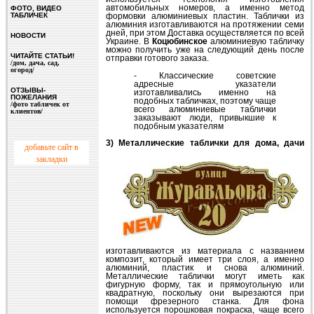
автомобильных номеров, а именно метод
ФОТО, ВИДЕО
ТАБЛИЧЕК
формовки алюминиевых пластин. Таблички из
алюминия изготавливаются на протяжении семи
дней, при этом Доставка осуществляется по всей
НОВОСТИ
Украине. В
Коцюбинское
алюминиевую табличку
можно получить уже на следующий день после
ЧИТАЙТЕ СТАТЬИ!
отправки готового заказа.
/дом, дача, сад,
огород/
- Классические советские
адресные указатели
ОТЗЫВЫ-
изготавливались именно на
ПОЖЕЛАНИЯ
подобных табличках, поэтому чаще
/фото табличек от
всего алюминиевые таблички
клиентов/
заказывают люди, привыкшие к
подобным указателям
3) Металлические таблички для дома, дачи
добавьте сайт в
закладки
изготавливаются из материала с названием
композит, который имеет три слоя, а именно
алюминий, пластик и снова алюминий.
Металлические таблички могут иметь как
фигурную форму, так и прямоугольную или
квадратную, поскольку они вырезаются при
помощи фрезерного станка. Для фона
используется порошковая покраска, чаще всего