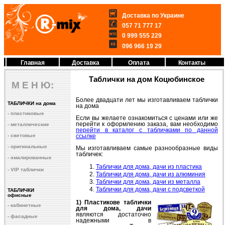
Доставка по Украине
057 71 777 17
0 999 555 229
096 966 19 29
Главная
Доставка
Оплата
Контакты
Таблички на дом Коцюбинское
М Е Н Ю:
Более двадцати лет мы изготавливаем таблички
ТАБЛИЧКИ на дома
на дома
- пластиковые
Если вы желаете ознакомиться с ценами или же
перейти к оформлению заказа, вам необходимо
- металлические
перейти в каталог с табличками по данной
- световые
ссылке
- оригинальные
Мы изготавливаем самые разнообразные виды
табличек:
- эмалированные
Таблички для дома, дачи из пластика
- VIP таблички
Таблички для дома, дачи из алюминия
Таблички для дома, дачи из металла
Таблички для дома, дачи с подсветкой
ТАБЛИЧКИ
офисные
1)
Пластикове таблички
- кабинетные
для дома, дачи
являются достаточно
- фасадные
надежными в