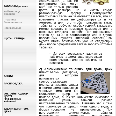
эксплуатации, а Так же
недорогими. Они могут
ТАБЛИЧКИ разные
быть не только разного
цвета и размера, но и иметь самую
- объект под
разнообразную форму. Преимущество
охраной
пластиковых табличек заключается в том, что со
временем пластик не деформируется и не
- техника
безопасности
желтеет, а для того чтобы прикрепить такую
табличку не требуется особых усилий, так как это
- прикольные
можно сделать с помощью саморезов или с
помощью «Жидких гвоздей». При оформлении
заказа до 14.00 в
Коцюбинское
или в других
населенных пунктах Киевской области, вы
ЩИТЫ, СТЕНДЫ
будете иметь возможность уже на следующий
день после оформления заказа забрать готовые
таблички.
- Из всех возможных вариантов
табличек на дома чаще всего люди
предпочитают именно таблички из
пластика
2) Алюминиевые таблички для дома, дачи
имеют белый цвет фона,
для которого
АКЦИИ
используется
светоотражающая
РАСПРОДАЖА
пленка, а название улицы
и номер дома наносятся
черными символами. От
ОН-ЛАЙН ПОДБОР
количества цифр в
ЦВЕТА
номере дома, а Так же количества символов в
/для адресных
названии улицы зависит размер
табличек/
изготавливаемой таблички. Связано это с тем,
что используется шрифт лишь одного вида, а
ТАБЛИЧКИ ОПТОМ,
форматирование не применяется. При
ЦЕНА
изготовлении алюминиевых табличек
используется технология изготовления