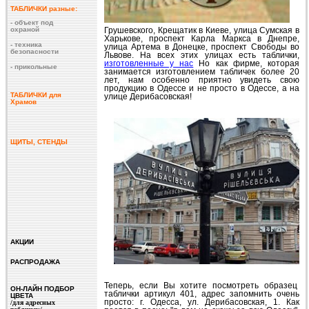
ТАБЛИЧКИ разные:
- объект под
охраной
Грушевского, Крещатик в Киеве, улица Сумская в
Харькове, проспект Карла Маркса в Днепре,
- техника
улица Артема в Донецке, проспект Свободы во
безопасности
Львове. На всех этих улицах есть таблички,
изготовленные у нас
Но как фирме, которая
- прикольные
занимается изготовлением табличек более 20
лет, нам особенно приятно увидеть свою
продукцию в Одессе и не просто в Одессе, а на
ТАБЛИЧКИ для
улице Дерибасовская!
Храмов
ЩИТЫ, СТЕНДЫ
АКЦИИ
РАСПРОДАЖА
Теперь, если Вы хотите посмотреть образец
ОН-ЛАЙН ПОДБОР
таблички артикул 401, адрес запомнить очень
ЦВЕТА
просто: г. Одесса, ул. Дерибасовская, 1. Как
/для адресных