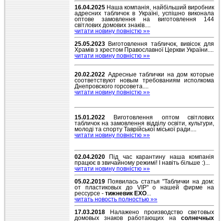
16.04.2025
Наша компанія, найбільший виробник
адресних табличок в Україні, успішно виконала
оптове замовлення на виготовлення 144
світлових домових знаків....
читати новину повністю »»
25.05.2023
Виготовлення табличок, вивісок для
Храмів з хрестом Православної Церкви України....
читати новину повністю »»
20.02.2022
Адресные таблички на дом которые
соответствуют новым требованиям исполкома
Днепровского горсовета....
читати новину повністю »»
15.01.2022
Виготовлення оптом світлових
табличок на замовлення відділу освіти, культури,
молоді та спорту Таврійської міської ради....
читати новину повністю »»
02.04.2020
Під час карантину наша компанія
працює в звичайному режимі! І навіть більше :)...
читати новину повністю »»
05.02.2019
Появилась статья "Таблички на дом:
от пластиковых до VIP" о нашей фирме на
рессурсе -
тижневик EXO
...
читать новость полностью »»
17.03.2018
Налажено производство световых
домовых знаков работающих на
солнечных