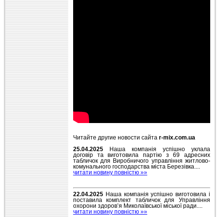
Читайте другие новости сайта
r-mix.com.ua
25.04.2025
Наша компанія успішно уклала
договір та виготовила партію з 69 адресних
табличок для Виробничого управління житлово-
комунального господарства міста Березівка....
читати новину повністю »»
22.04.2025
Наша компанія успішно виготовила і
поставила комплект табличок для Управління
охорони здоров’я Миколаївської міської ради....
читати новину повністю »»