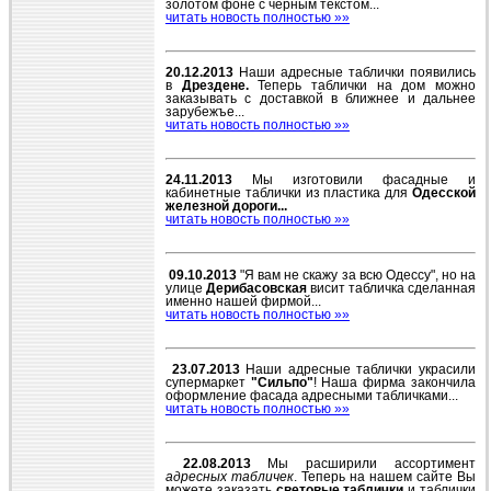
золотом фоне с черным текстом...
читать новость полностью »»
20.12.2013
Наши адресные таблички появились
в
Дрездене.
Теперь таблички на дом можно
заказывать с доставкой в ближнее и дальнее
зарубежъе...
читать новость полностью »»
24.11.2013
Мы изготовили фасадные и
кабинетные таблички из пластика для
Одесской
железной дороги...
читать новость полностью »»
09.10.2013
"Я вам не скажу за всю Одессу", но на
улице
Дерибасовская
висит табличка сделанная
именно нашей фирмой...
читать новость полностью »»
23.07.2013
Наши адресные таблички украсили
супермаркет
"Сильпо"
! Наша фирма закончила
оформление фасада адресными табличками...
читать новость полностью »»
22.08.2013
Мы расширили ассортимент
адресных табличек
. Теперь на нашем сайте Вы
можете заказать
световые таблички
и таблички