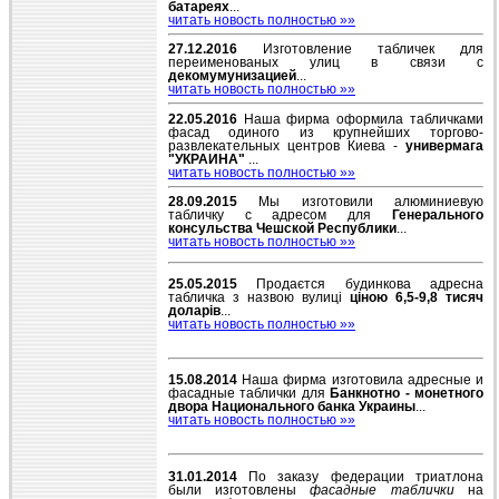
батареях
...
читать новость полностью »»
27.12.2016
Изготовление табличек для
переименованых улиц в связи с
декомумунизацией
...
читать новость полностью »»
22.05.2016
Наша фирма оформила табличками
фасад одиного из крупнейших торгово-
развлекательных центров Киева -
универмага
"УКРАИНА"
...
читать новость полностью »»
28.09.2015
Мы изготовили алюминиевую
табличку с адресом для
Генерального
консульства Чешской Республики
...
читать новость полностью »»
25.05.2015
Продаєтся будинкова адресна
табличка з назвою вулиці
ціною 6,5-9,8 тисяч
доларів
...
читать новость полностью »»
15.08.2014
Наша фирма изготовила адресные и
фасадные таблички для
Банкнотно - монетного
двора Национального банка Украины
...
читать новость полностью »»
31.01.2014
По заказу федерации триатлона
были изготовлены
фасадные таблички
на