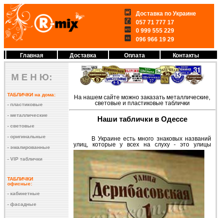
Доставка по Украине
057 71 777 17
0 999 555 229
096 966 19 29
Главная
Доставка
Оплата
Контакты
М Е Н Ю:
ТАБЛИЧКИ на дома:
На нашем сайте можно заказать металлические,
световые и пластиковые таблички
- пластиковые
- металлические
Наши таблички в Одессе
- световые
- оригинальные
В Украине есть много знаковых названий
улиц
, которые у всех на слуху - это улицы
- эмалированные
- VIP таблички
ТАБЛИЧКИ
офисные:
- кабинетные
- фасадные