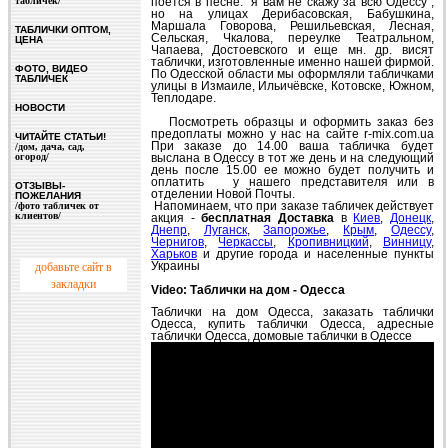
табличек/
поется в песне: "я вам не скажу за всю Одессу",
но на улицах Дерибасовская, Бабушкина,
Маршала Говорова, Решильевская, Лесная,
ТАБЛИЧКИ ОПТОМ,
Сельская, Чкалова, переулке Театральном,
ЦЕНА
Чапаева, Достоевского и еще мн. др. висят
таблички, изготовленные именно нашей фирмой.
ФОТО, ВИДЕО
По Одесской области мы оформляли табличками
ТАБЛИЧЕК
улицы в Измаиле, Ильичёвске, Котовске, Южном,
Теплодаре.
НОВОСТИ
Посмотреть образцы и оформить заказ без
предоплаты можно у нас на сайте
r-mix.com.ua
ЧИТАЙТЕ СТАТЬИ!
При заказе до 14.00 ваша табличка будет
/дом, дача, сад,
огород/
выслана в Одессу в тот же день и на следующий
день после 15.00 ее можно будет получить и
оплатить у нашего представителя или в
ОТЗЫВЫ-
отделении Новой Почты.
ПОЖЕЛАНИЯ
Напоминаем, что при заказе табличек действует
/фото табличек от
клиентов/
акция -
бесплатная Доставка
в
Киев
,
Донецк
,
Днепр
,
Луганск
,
Запорожье
,
Крым
,
Одессу
,
Чернигов
,
Черкассы
,
Кропивницкий
,
Винницу
,
Харьков
и другие города и населенные пункты
добавьте сайт в
Украины
закладки
Video:
Таблички на дом - Одесса
Таблички на дом Одесса, заказать таблички
Одесса, купить таблички Одесса, адресные
таблички Одесса, домовые таблички в Одессе