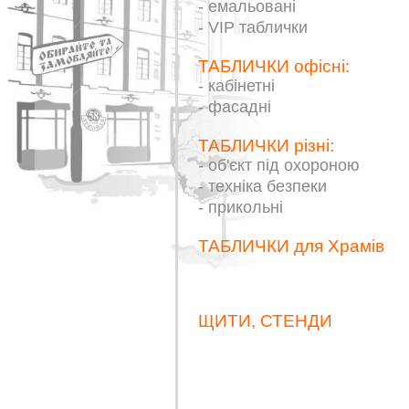
- емальовані
- VIP таблички
ТАБЛИЧКИ офісні:
- кабінетні
- фасадні
ТАБЛИЧКИ різні:
- об'єкт під охороною
- техніка безпеки
- прикольні
ТАБЛИЧКИ для Храмів
ЩИТИ, СТЕНДИ