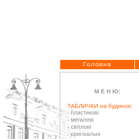
Головна
М Е Н Ю:
ТАБЛИЧКИ на будинок:
- пластикові
- металеві
- світлові
- оригінальні