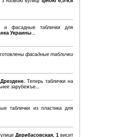
а з назвою вулиці
ціною 6,5-9,8
е и фасадные таблички для
анка Украины
...
зготовлены
фасадные таблички
в
Дрездене.
Теперь таблички на
ьнее зарубежъе...
ые таблички из пластика для
а улице
Дерибасовская, 1
висит