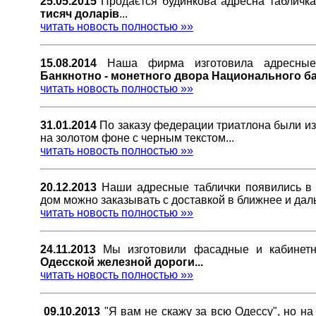
25.05.2015
Продаєтся будинкова адресна табличк
тисяч доларів
...
читать новость полностью »»
15.08.2014
Наша фирма изготовила адресны
Банкнотно - монетного двора Национального б
читать новость полностью »»
31.01.2014
По заказу федерации триатлона были и
на золотом фоне с черным текстом...
читать новость полностью »»
20.12.2013
Наши адресные таблички появились 
дом можно заказывать с доставкой в ближнее и дал
читать новость полностью »»
24.11.2013
Мы изготовили фасадные и кабинетн
Одесской железной дороги...
читать новость полностью »»
09.10.2013
"Я вам не скажу за всю Одессу", но н