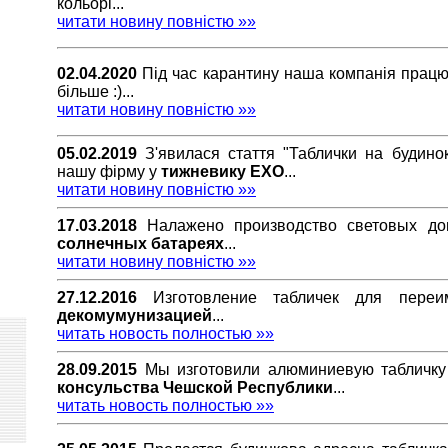
кольорі...
читати новину повністю »»
02.04.2020
Під час карантину наша компанія працює
більше :)...
читати новину повністю »»
05.02.2019
З'явилася стаття "Таблички на будино
нашу фірму у
тижневику EXO
...
читати новину повністю »»
17.03.2018
Налажено производство световых д
солнечных батареях
...
читати новину повністю »»
27.12.2016
Изготовление табличек для пере
декомумунизацией
...
читать новость полностью »»
28.09.2015
Мы изготовили алюминиевую табличк
консульства Чешской Республики
...
читать новость полностью »»