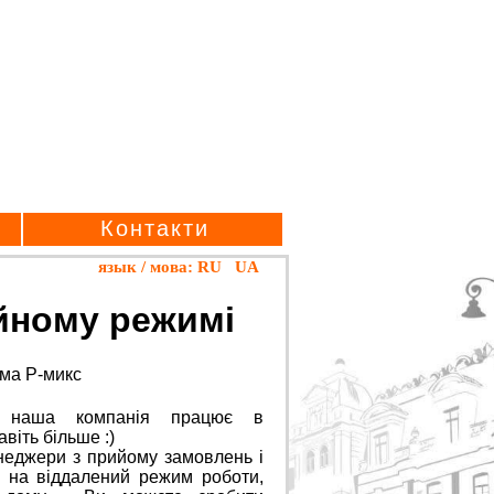
Контакти
язык / мова:
RU
UA
йному режимі
у наша компанія працює в
віть більше :)
енеджери з прийому замовлень і
 на віддалений режим роботи,