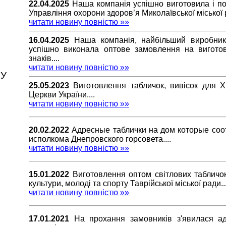
22.04.2025
Наша компанія успішно виготовила і по
Управління охорони здоров’я Миколаївської міської р
читати новину повністю »»
16.04.2025
Наша компанія, найбільший виробник 
успішно виконала оптове замовлення на вигото
знаків....
читати новину повністю »»
РУ
25.05.2023
Виготовлення табличок, вивісок для 
Церкви України....
читати новину повністю »»
20.02.2022
Адресные таблички на дом которые со
исполкома Днепровского горсовета....
читати новину повністю »»
15.01.2022
Виготовлення оптом світлових табличок
культури, молоді та спорту Таврійської міської ради...
читати новину повністю »»
17.01.2021
На прохання замовників з'явилася а