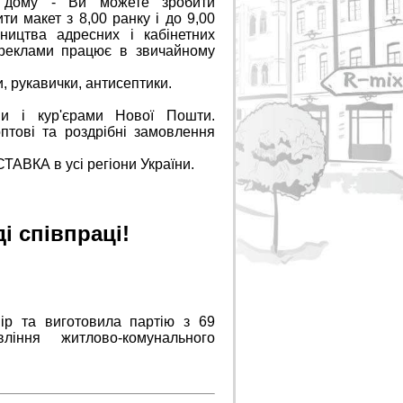
 дому - Ви можете зробити
ти макет з 8,00 ранку і до 9,00
ництва адресних і кабінетних
 реклами працює в звичайному
, рукавички, антисептики.
ми і кур'єрами Нової Пошти.
птові та роздрібні замовлення
ТАВКА в усі регіони України.
і співпраці!
ір та виготовила партію з 69
іння житлово-комунального