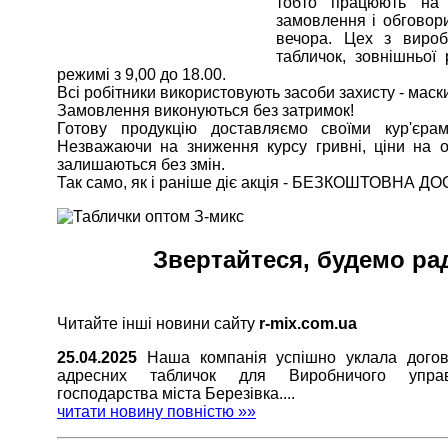
тобто працюють на
замовлення і обговори
вечора. Цех з вироб
табличок, зовнішньої
режимі з 9,00 до 18.00.
Всі робітники використовують засоби захисту - маски
Замовлення виконуються без затримок!
Готову продукцію доставляємо своїми кур'єра
Незважаючи на зниження курсу гривні, ціни на о
залишаються без змін.
Так само, як і раніше діє акція - БЕЗКОШТОВНА ДОС
Звертайтеся, будемо рад
Читайте інші новини сайту
r-mix.com.ua
25.04.2025
Наша компанія успішно уклала догов
адресних табличок для Виробничого управл
господарства міста Березівка....
читати новину повністю »»