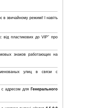
 в звичайному режимі! І навіть
к: від пластикових до VIP" про
омовых знаков работающих на
именованых улиц в связи с
у с адресом для
Генерального