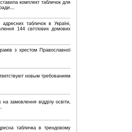
ставила комплект табличок для
ади....
адресних табличок в Україні,
влення 144 світлових домових
Храмів з хрестом Православної
ответствуют новым требованиям
 на замовлення відділу освіти,
.
дресна табличка в трендовому